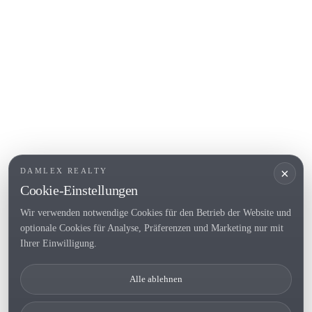
L'Escala
Empuriabrava
Roses
BELIEBTE LINKS
Verkaufen
Standorte
Landhaus
Neubau
×
DAMLEX REALTY
Investitionsobjekte
Cookie-Einstellungen
Wir verwenden notwendige Cookies für den Betrieb der Website und
optionale Cookies für Analyse, Präferenzen und Marketing nur mit
Tel. (+34) 935 434 367
Ihrer Einwilligung.
Copyright 2000-2026 © Damlex Realty
Alle ablehnen
Privacy Policy
Cookie preferences