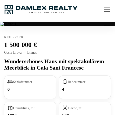
Verkauft
REF. 72170
1 500 000
Costa Brava — Blanes
Wunderschönes Haus mit spektakulärem
Meerblick in Cala Sant Francesc
Schlafzimmer
Badezimmer
6
4
Grundstück, m²
Fläche, m²