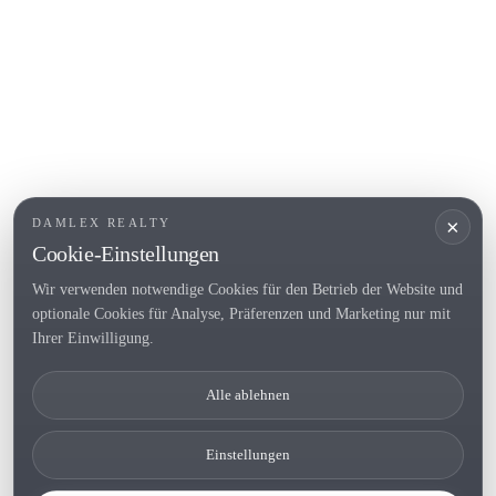
Empuriabrava
Roses
BELIEBTE LINKS
Verkaufen
Standorte
Landhaus
Neubau
×
DAMLEX REALTY
Investitionsobjekte
Cookie-Einstellungen
Wir verwenden notwendige Cookies für den Betrieb der Website und
optionale Cookies für Analyse, Präferenzen und Marketing nur mit
Tel. (+34) 935 434 367
Ihrer Einwilligung.
Copyright 2000-2026 © Damlex Realty
Alle ablehnen
Privacy Policy
Cookie preferences
Einstellungen