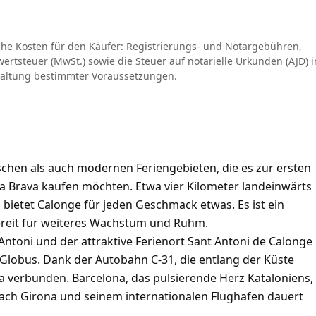
che Kosten für den Käufer: Registrierungs- und Notargebühren,
rtsteuer (MwSt.) sowie die Steuer auf notarielle Urkunden (AJD) i
haltung bestimmter Voraussetzungen.
schen als auch modernen Feriengebieten, die es zur ersten
ta Brava kaufen möchten. Etwa vier Kilometer landeinwärts
bietet Calonge für jeden Geschmack etwas. Es ist ein
 bereit für weiteres Wachstum und Ruhm.
Antoni und der attraktive Ferienort Sant Antoni de Calonge
lobus. Dank der Autobahn C-31, die entlang der Küste
a verbunden. Barcelona, ​​das pulsierende Herz Kataloniens,
 nach Girona und seinem internationalen Flughafen dauert