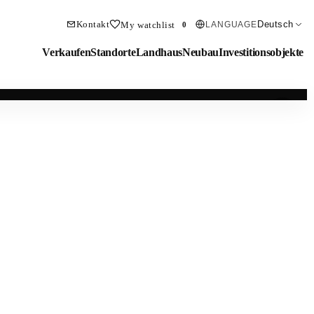
Kontakt
Deutsch
My watchlist
LANGUAGE
0
Verkaufen
Standorte
Landhaus
Neubau
Investitionsobjekte