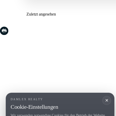
Zuletzt angesehen
COSTA BRAVA (LA SELVA)
COSTA
EMPO
Blanes
Santa Cr
Lloret de Mar
Sant Fel
Tossa de Mar
S'Agaro
Golf PGA Catalunya
Platja d
Calonge
Calella 
Begur
×
DAMLEX REALTY
Cookie-Einstellungen
Wir verwenden notwendige Cookies für den Betrieb der Website