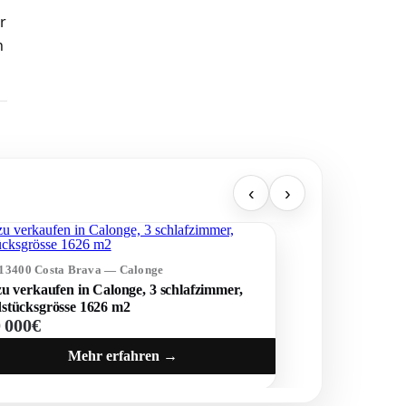
r
h
‹
›
613400 Costa Brava — Calonge
u verkaufen in Calonge, 3 schlafzimmer,
stücksgrösse 1626 m2
0 000€
Mehr erfahren →