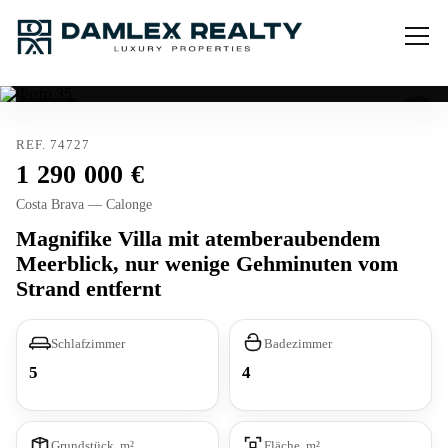
Verkauft
REF. 74727
1 290 000
Costa Brava — Calonge
Magnifike Villa mit atemberaubendem
Meerblick, nur wenige Gehminuten vom
Strand entfernt
Schlafzimmer
Badezimmer
5
4
Grundstück, m²
Fläche, m²