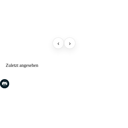
‹
›
Zuletzt angesehen
COSTA BRAVA (LA SELVA)
Blanes
Lloret de Mar
Tossa de Mar