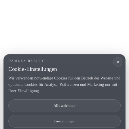
Empuriabrava
Roses
BELIEBTE LINKS
Verkaufen
Standorte
Landhaus
Neubau
×
DAMLEX REALTY
Investitionsobjekte
Cookie-Einstellungen
Wir verwenden notwendige Cookies für den Betrieb der Website und
optionale Cookies für Analyse, Präferenzen und Marketing nur mit
Tel. (+34) 935 434 367
Ihrer Einwilligung.
Copyright 2000-2026 © Damlex Realty
Alle ablehnen
Privacy Policy
Cookie preferences
Einstellungen