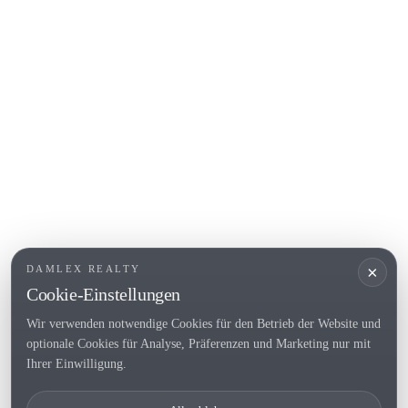
COSTA BRAVA (ALT EMPORDÀ)
L'Escala
Empuriabrava
Roses
BELIEBTE LINKS
Verkaufen
Standorte
Landhaus
Neubau
×
DAMLEX REALTY
Investitionsobjekte
Cookie-Einstellungen
Wir verwenden notwendige Cookies für den Betrieb der Website und
optionale Cookies für Analyse, Präferenzen und Marketing nur mit
Tel. (+34) 935 434 367
Ihrer Einwilligung.
Copyright 2000-2026 © Damlex Realty