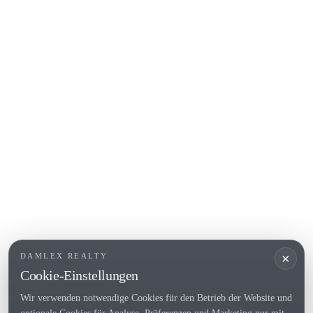
Calonge
Calella de Palafrugell
Begur
COSTA BRAVA (ALT EMPORDÀ)
L'Escala
Empuriabrava
Roses
BELIEBTE LINKS
Verkaufen
Standorte
Landhaus
Neubau
×
DAMLEX REALTY
Investitionsobjekte
Cookie-Einstellungen
Wir verwenden notwendige Cookies für den Betrieb der Website und