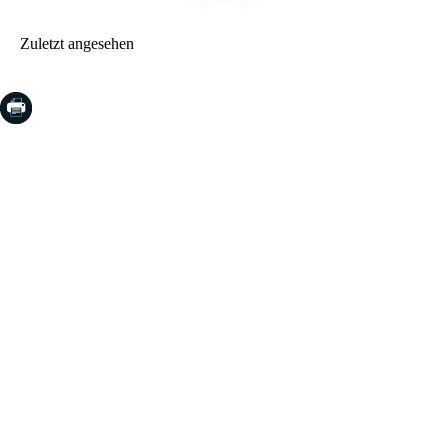
Zuletzt angesehen
COSTA BRAVA (LA SELVA)
Blanes
Lloret de Mar
Tossa de Mar
Golf PGA Catalunya
COSTA BRAVA (BAIX EMPORDÀ)
Santa Cristina d'Aro
Sant Feliu de Guíxols
S'Agaro
Platja d'Aro