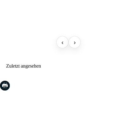
‹
›
Zuletzt angesehen
COSTA BRAVA (LA SELVA)
Blanes
Lloret de Mar
Tossa de Mar