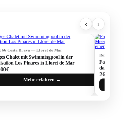
‹
›
4066 Costa Brava — Lloret de Mar
Ref: 73454 Costa Br
es Chalet mit Swimmingpool in der
Fantastisches Haus
sation Los Pinares in Lloret de Mar
das Meer und den 
000€
269 000€
Potenzial, in einer
Mehr erfahren →
Lloret de Mar
M