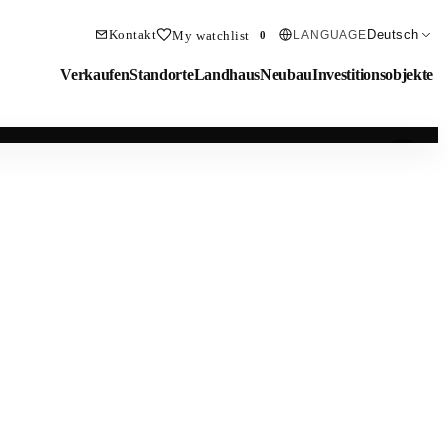
Kontakt
Deutsch
My watchlist
LANGUAGE
0
Verkaufen
Standorte
Landhaus
Neubau
Investitionsobjekte