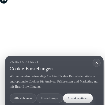
COSTA BRAVA (LA SELVA)
COSTA
EMPO
Blanes
Santa Cr
Lloret de Mar
Sant Fel
Tossa de Mar
S'Agaro
Golf PGA Catalunya
Platja d
Calonge
Calella 
Begur
×
DAMLEX REALTY
Cookie-Einstellungen
Wir verwenden notwendige Cookies für den Betrieb der Website
Tel. (+34) 935 434 367
und optionale Cookies für Analyse, Präferenzen und Marketing nur
Copyright 2000-2026 © Damlex Realty
mit Ihrer Einwilligung.
Privacy Policy
Cookie preferences
Alle ablehnen
Einstellungen
Alle akzeptieren