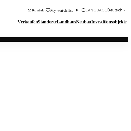
Kontakt
Deutsch
My watchlist
LANGUAGE
0
Verkaufen
Standorte
Landhaus
Neubau
Investitionsobjekte