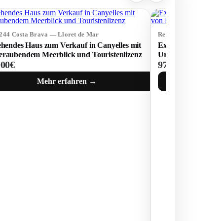
5244 Costa Brava — Lloret de Mar
Ref: 75063 Costa Br
ehendes Haus zum Verkauf in Canyelles mit
Exklusive Villa mit
eraubendem Meerblick und Touristenlizenz
Urbanisation von L
000€
978 000€
Mehr erfahren →
M