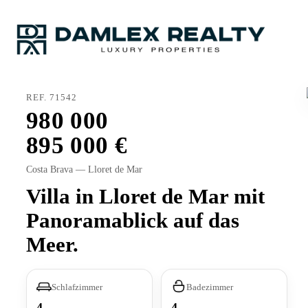
REF. 71542
980 000
895 000
Costa Brava — Lloret de Mar
Villa in Lloret de Mar mit
Panoramablick auf das
Meer.
Schlafzimmer
Badezimmer
4
4