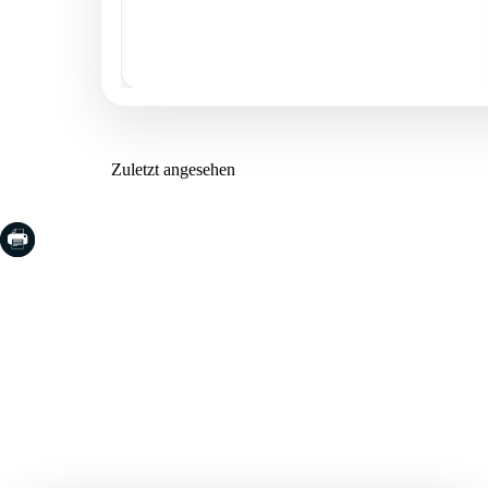
Zuletzt angesehen
COSTA BRAVA (LA SELVA)
COSTA
EMPO
Blanes
Santa Cr
Lloret de Mar
Sant Fel
Tossa de Mar
S'Agaro
Golf PGA Catalunya
Platja d
Calonge