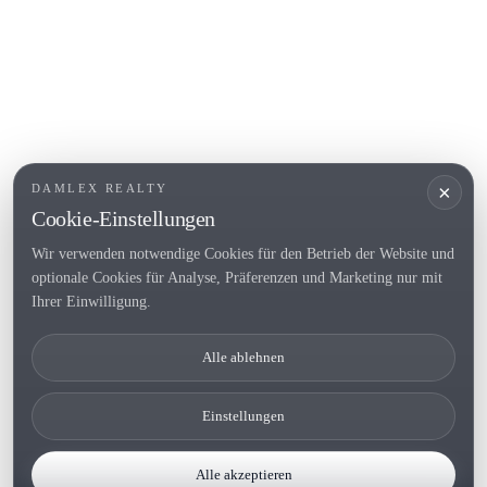
Roses
BELIEBTE LINKS
Verkaufen
Standorte
Landhaus
Neubau
×
DAMLEX REALTY
Investitionsobjekte
Cookie-Einstellungen
Wir verwenden notwendige Cookies für den Betrieb der Website und
optionale Cookies für Analyse, Präferenzen und Marketing nur mit
Tel. (+34) 935 434 367
Ihrer Einwilligung.
Copyright 2000-2026 © Damlex Realty
Alle ablehnen
Privacy Policy
Cookie preferences
Einstellungen
Alle akzeptieren