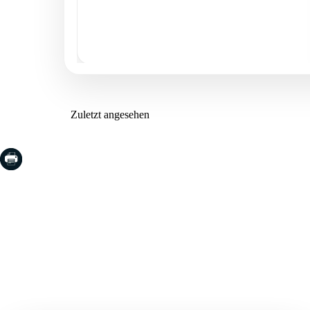
Zuletzt angesehen
COSTA BRAVA (LA SELVA)
COSTA
EMPO
Blanes
Santa Cr
Lloret de Mar
Sant Fel
Tossa de Mar
S'Agaro
Golf PGA Catalunya
Platja d
Calonge