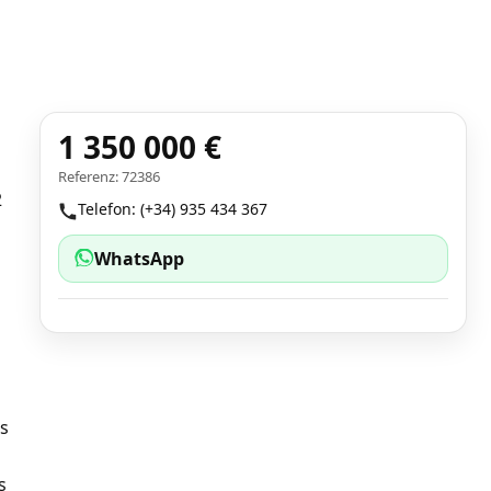
1 350 000 €
Referenz: 72386
2
Telefon: (+34) 935 434 367
WhatsApp
es
s