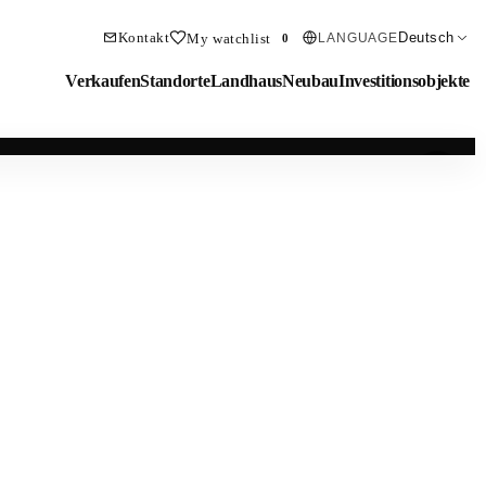
Kontakt
Deutsch
My watchlist
LANGUAGE
0
Verkaufen
Standorte
Landhaus
Neubau
Investitionsobjekte