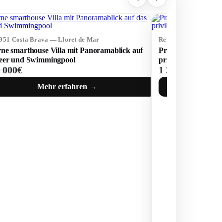
3951 Costa Brava — Lloret de Mar
Ref: 73618 Costa Br
e smarthouse Villa mit Panoramablick auf
Prächtige Luxusvill
eer und Swimmingpool
privilegierten Urba
0 000€
1 250 000€
Mehr erfahren →
M