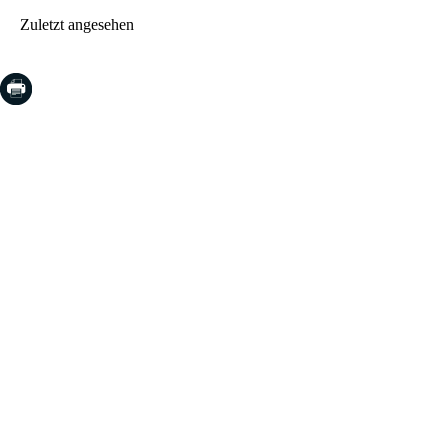
Zuletzt angesehen
COSTA BRAVA (LA SELVA)
Blanes
Lloret de Mar
Tossa de Mar
Golf PGA Catalunya
COSTA BRAVA (BAIX EMPORDÀ)
Santa Cristina d'Aro
Sant Feliu de Guíxols
S'Agaro
Platja d'Aro
Calonge