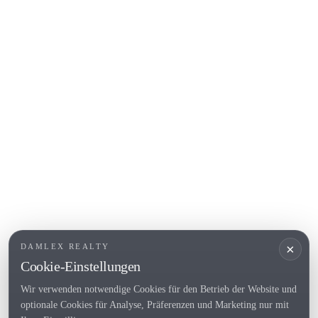
Calella de Palafrugell
Begur
COSTA BRAVA (ALT EMPORDÀ)
L'Escala
Empuriabrava
Roses
BELIEBTE LINKS
Verkaufen
Standorte
Landhaus
Neubau
×
DAMLEX REALTY
Investitionsobjekte
Cookie-Einstellungen
Wir verwenden notwendige Cookies für den Betrieb der Website und
optionale Cookies für Analyse, Präferenzen und Marketing nur mit