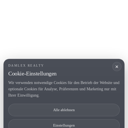
L'Escala
Empuriabrava
Roses
BELIEBTE LINKS
Verkaufen
Standorte
Landhaus
Neubau
×
DAMLEX REALTY
Investitionsobjekte
Cookie-Einstellungen
Wir verwenden notwendige Cookies für den Betrieb der Website und
optionale Cookies für Analyse, Präferenzen und Marketing nur mit
Tel. (+34) 935 434 367
Ihrer Einwilligung.
Copyright 2000-2026 © Damlex Realty
Alle ablehnen
Privacy Policy
Cookie preferences
Einstellungen