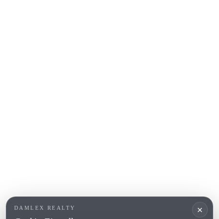
Sant Feliu de Guíxols
S'Agaro
Platja d'Aro
Calonge
Calella de Palafrugell
Begur
COSTA BRAVA (ALT EMPORDÀ)
L'Escala
Empuriabrava
Roses
BELIEBTE LINKS
Verkaufen
Standorte
Landhaus
Neubau
×
DAMLEX REALTY
Investitionsobjekte