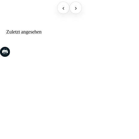
‹
›
Zuletzt angesehen
COSTA BRAVA (LA SELVA)
Blanes
Lloret de Mar
Tossa de Mar
Golf PGA Catalunya
COSTA BRAVA (BAIX EMPORDÀ)
Santa Cristina d'Aro