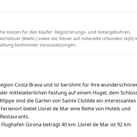
che Kosten für den Käufer: Registrierungs- und Notargebühren,
rtsteuer (MwSt.) sowie die Steuer auf notarielle Urkunden (AJD) i
haltung bestimmter Voraussetzungen.
n Region Costa Brava und ist berühmt für ihre wunderschöne
der mittelalterlichen Festung auf einem Hügel, dem Schlos
lippe sind die Gärten von Sainte Clotilde ein interessantes
er Ferienort bietet Lloret de Mar eine Reihe von Hotels und
 Restaurants.
Flughafen Girona beträgt 40 km. Lloret de Mar ist 92 km