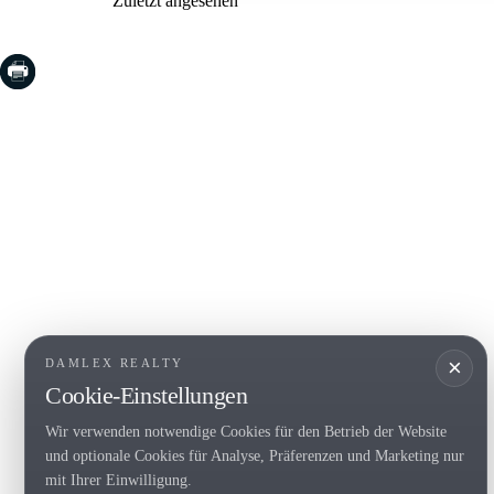
Zuletzt angesehen
COSTA BRAVA (LA SELVA)
COSTA
EMPO
Blanes
Santa Cr
Lloret de Mar
Sant Fel
Tossa de Mar
S'Agaro
Golf PGA Catalunya
Platja d
Calonge
Calella 
Begur
×
DAMLEX REALTY
Cookie-Einstellungen
Wir verwenden notwendige Cookies für den Betrieb der Website
Tel. (+34) 935 434 367
und optionale Cookies für Analyse, Präferenzen und Marketing nur
Copyright 2000-2026 © Damlex Realty
mit Ihrer Einwilligung.