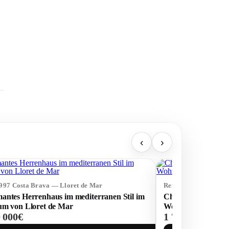
‹
›
3997 Costa Brava — Lloret de Mar
Ref: 74037 Costa Br
antes Herrenhaus im mediterranen Stil im
Charmante Villa in 
um von Lloret de Mar
Wohngegenden von
0 000€
1 700 000€