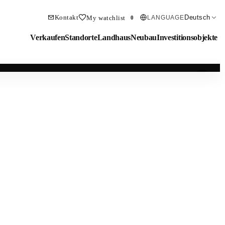
Kontakt
Deutsch
My watchlist
LANGUAGE
0
Verkaufen
Standorte
Landhaus
Neubau
Investitionsobjekte