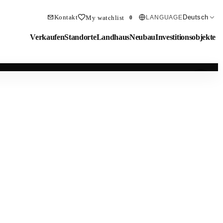
Kontakt
Deutsch
My watchlist
LANGUAGE
0
Verkaufen
Standorte
Landhaus
Neubau
Investitionsobjekte