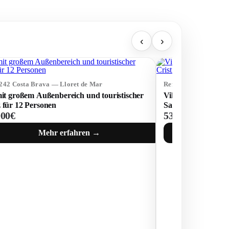
‹
›
5242 Costa Brava — Lloret de Mar
Ref: 74659 Costa Br
mit großem Außenbereich und touristischer
Villa mit touristis
 für 12 Personen
Santa Cristina, Ll
000€
530 000€
Mehr erfahren →
M