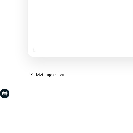
Zuletzt angesehen
COSTA BRAVA (LA SELVA)
COSTA
EMPO
Blanes
Santa Cr
Lloret de Mar