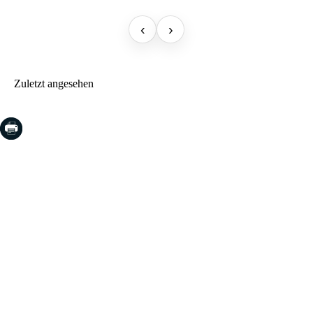
‹
›
Zuletzt angesehen
COSTA BRAVA (LA SELVA)
Blanes
Lloret de Mar
Tossa de Mar
Golf PGA Catalunya
COSTA BRAVA (BAIX EMPORDÀ)
Santa Cristina d'Aro