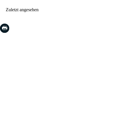
Zuletzt angesehen
COSTA BRAVA (LA SELVA)
Blanes
Lloret de Mar
Tossa de Mar
Golf PGA Catalunya
COSTA BRAVA (BAIX EMPORDÀ)
Santa Cristina d'Aro
Sant Feliu de Guíxols
S'Agaro
Platja d'Aro