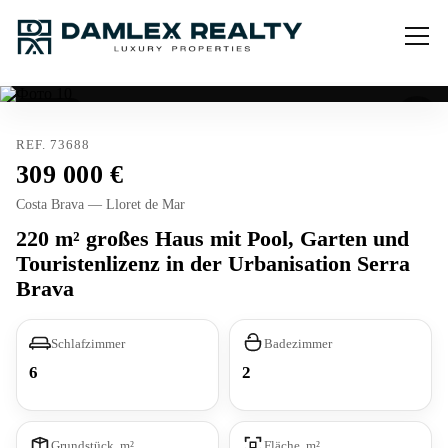
Verkauft
REF. 73688
309 000
Costa Brava — Lloret de Mar
220 m² großes Haus mit Pool, Garten und
Touristenlizenz in der Urbanisation Serra
Brava
Schlafzimmer
Badezimmer
6
2
Grundstück, m²
Fläche, m²