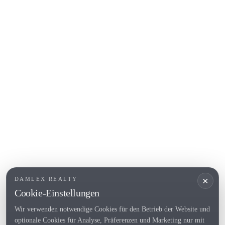
Calonge
Calella de Palafrugell
Begur
COSTA BRAVA (ALT EMPORDÀ)
L'Escala
Empuriabrava
Roses
BELIEBTE LINKS
Verkaufen
Standorte
Landhaus
Neubau
×
DAMLEX REALTY
Investitionsobjekte
Cookie-Einstellungen
Wir verwenden notwendige Cookies für den Betrieb der Website und
optionale Cookies für Analyse, Präferenzen und Marketing nur mit