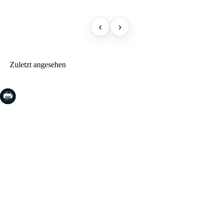
‹
›
Zuletzt angesehen
COSTA BRAVA (LA SELVA)
Blanes
Lloret de Mar
Tossa de Mar
Golf PGA Catalunya
COSTA BRAVA (BAIX EMPORDÀ)