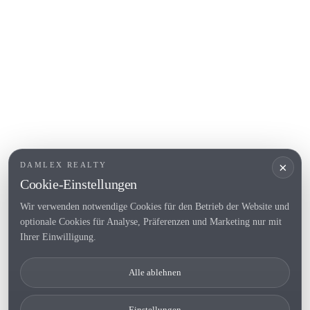
L'Escala
Empuriabrava
Roses
BELIEBTE LINKS
Verkaufen
Standorte
Landhaus
Neubau
×
DAMLEX REALTY
Investitionsobjekte
Cookie-Einstellungen
Wir verwenden notwendige Cookies für den Betrieb der Website und
optionale Cookies für Analyse, Präferenzen und Marketing nur mit
Tel. (+34) 935 434 367
Ihrer Einwilligung.
Copyright 2000-2026 © Damlex Realty
Alle ablehnen
Privacy Policy
Cookie preferences
Einstellungen