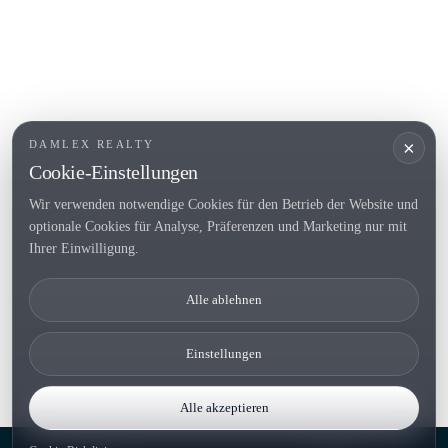
BELIEBTE LINKS
Verkaufen
Standorte
Landhaus
Neubau
×
DAMLEX REALTY
Investitionsobjekte
Cookie-Einstellungen
Wir verwenden notwendige Cookies für den Betrieb der Website und
optionale Cookies für Analyse, Präferenzen und Marketing nur mit
Tel. (+34) 935 434 367
Ihrer Einwilligung.
Copyright 2000-2026 © Damlex Realty
Alle ablehnen
Privacy Policy
Cookie preferences
Einstellungen
Alle akzeptieren