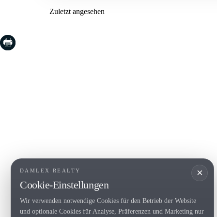
Zuletzt angesehen
COSTA BRAVA (LA SELVA)
COSTA
EMPO
Blanes
Santa Cr
Lloret de Mar
Sant Fel
Tossa de Mar
S'Agaro
Golf PGA Catalunya
Platja d
Calonge
Calella 
Begur
×
DAMLEX REALTY
Cookie-Einstellungen
Wir verwenden notwendige Cookies für den Betrieb der Website
Tel. (+34) 935 434 367
und optionale Cookies für Analyse, Präferenzen und Marketing nur