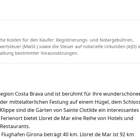
che Kosten für den Käufer: Registrierungs- und Notargebühren,
rtsteuer (MwSt.) sowie die Steuer auf notarielle Urkunden (AJD) i
haltung bestimmter Voraussetzungen.
n Region Costa Brava und ist berühmt für ihre wunderschöne
der mittelalterlichen Festung auf einem Hügel, dem Schlos
lippe sind die Gärten von Sainte Clotilde ein interessantes
er Ferienort bietet Lloret de Mar eine Reihe von Hotels und
 Restaurants.
Flughafen Girona beträgt 40 km. Lloret de Mar ist 92 km