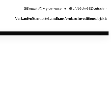
Kontakt
Deutsch
My watchlist
LANGUAGE
0
Verkaufen
Standorte
Landhaus
Neubau
Investitionsobjekte