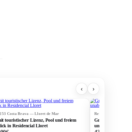
‹
›
5253 Costa Brava — Lloret de Mar
Ref: 74602 Costa Br
mit touristischer Lizenz, Pool und freiem
Großes Familienha
ick in Residencial Lloret
unabhängigen Unte
000€
435 000€