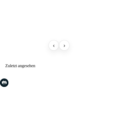
‹
›
Zuletzt angesehen
COSTA BRAVA (LA SELVA)
Blanes
Lloret de Mar