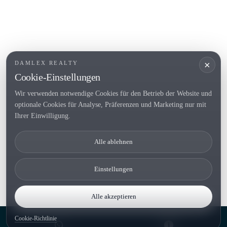
BELIEBTE LINKS
Verkaufen
Standorte
Landhaus
Neubau
×
DAMLEX REALTY
Investitionsobjekte
Cookie-Einstellungen
Wir verwenden notwendige Cookies für den Betrieb der Website und
optionale Cookies für Analyse, Präferenzen und Marketing nur mit
Tel. (+34) 935 434 367
Ihrer Einwilligung.
Copyright 2000-2026 © Damlex Realty
Alle ablehnen
Privacy Policy
Cookie preferences
Einstellungen
Alle akzeptieren
Cookie-Richtlinie