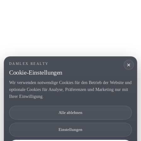
Empuriabrava
Roses
BELIEBTE LINKS
Verkaufen
Standorte
Landhaus
Neubau
×
DAMLEX REALTY
Investitionsobjekte
Cookie-Einstellungen
Wir verwenden notwendige Cookies für den Betrieb der Website und
optionale Cookies für Analyse, Präferenzen und Marketing nur mit
Tel. (+34) 935 434 367
Ihrer Einwilligung.
Copyright 2000-2026 © Damlex Realty
Alle ablehnen
Privacy Policy
Cookie preferences
Einstellungen