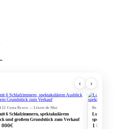
‹
›
5122 Costa Brava — Lloret de Mar
Ref: 75116 Costa Bra
mit 6 Schlafzimmern, spektakulärem
Luxushaus zum Ver
ick und großem Grundstück zum Verkauf
spektakulärem Mee
5 000€
1 890 000€