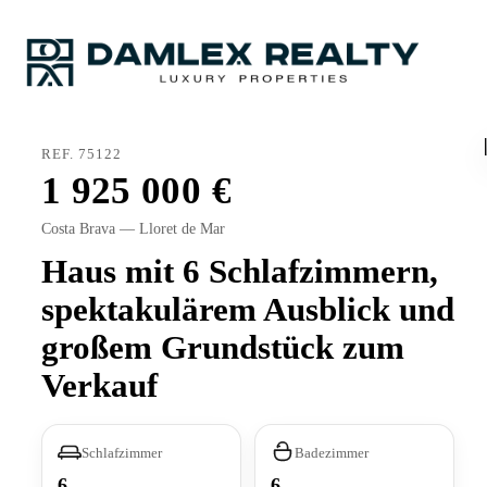
REF. 75122
1 925 000
Costa Brava — Lloret de Mar
Haus mit 6 Schlafzimmern,
spektakulärem Ausblick und
großem Grundstück zum
Verkauf
Schlafzimmer
Badezimmer
6
6