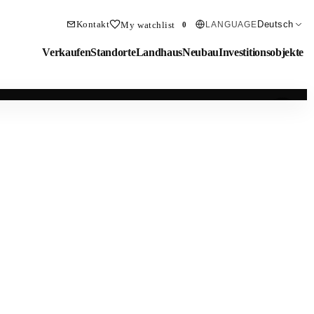
Kontakt
Deutsch
My watchlist
LANGUAGE
0
Verkaufen
Standorte
Landhaus
Neubau
Investitionsobjekte