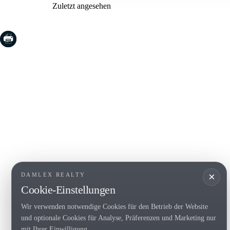
Zuletzt angesehen
COSTA BRAVA (LA SELVA)
COSTA
EMPO
Blanes
Santa Cr
Lloret de Mar
Sant Fel
Tossa de Mar
S'Agaro
Golf PGA Catalunya
Platja d
Calonge
Calella 
Begur
×
DAMLEX REALTY
Cookie-Einstellungen
Wir verwenden notwendige Cookies für den Betrieb der Website
Tel. (+34) 935 434 367
und optionale Cookies für Analyse, Präferenzen und Marketing nur
Copyright 2000-2026 © Damlex Realty
mit Ihrer Einwilligung.