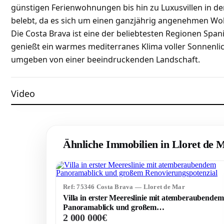
günstigen Ferienwohnungen bis hin zu Luxusvillen in de
belebt, da es sich um einen ganzjährig angenehmen Woh
Die Costa Brava ist eine der beliebtesten Regionen Span
genießt ein warmes mediterranes Klima voller Sonnenlic
umgeben von einer beeindruckenden Landschaft.
Video
Ähnliche Immobilien in Lloret de 
Watch the video
Ref: 75346 Costa Brava — Lloret de Mar
Villa in erster Meereslinie mit atemberaubendem
Panoramablick und großem
2 000 000€
Renovierungspotenzial