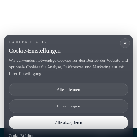
BELIEBTE LINKS
Verkaufen
Standorte
Landhaus
Neubau
×
DAMLEX REALTY
Investitionsobjekte
Cookie-Einstellungen
Wir verwenden notwendige Cookies für den Betrieb der Website und
optionale Cookies für Analyse, Präferenzen und Marketing nur mit
Tel. (+34) 935 434 367
Ihrer Einwilligung.
Copyright 2000-2026 © Damlex Realty
Alle ablehnen
Privacy Policy
Cookie preferences
Einstellungen
Alle akzeptieren
Cookie-Richtlinie