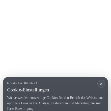
Calella de Palafrugell
Begur
COSTA BRAVA (ALT EMPORDÀ)
L'Escala
Empuriabrava
Roses
BELIEBTE LINKS
Verkaufen
Standorte
Landhaus
Neubau
×
DAMLEX REALTY
Investitionsobjekte
Cookie-Einstellungen
Wir verwenden notwendige Cookies für den Betrieb der Website und
optionale Cookies für Analyse, Präferenzen und Marketing nur mit
Tel. (+34) 935 434 367
Ihrer Einwilligung.