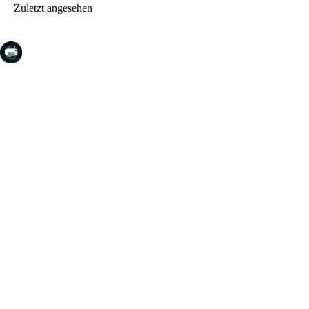
Zuletzt angesehen
COSTA BRAVA (LA SELVA)
Blanes
Lloret de Mar
Tossa de Mar
Golf PGA Catalunya
COSTA BRAVA (BAIX EMPORDÀ)
Santa Cristina d'Aro
Sant Feliu de Guíxols
S'Agaro
Platja d'Aro
Calonge