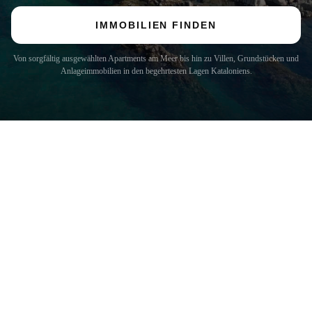
IMMOBILIEN FINDEN
Von sorgfältig ausgewählten Apartments am Meer bis hin zu Villen, Grundstücken und
Anlageimmobilien in den begehrtesten Lagen Kataloniens.
COSTA BRAVA (LA SELVA)
Blanes
Lloret de Mar
Tossa de Mar
Golf PGA Catalunya
COSTA BRAVA (BAIX EMPORDÀ)
Santa Cristina d'Aro
Sant Feliu de Guíxols