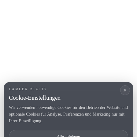
COSTA BRAVA (ALT EMPORDÀ)
L'Escala
Empuriabrava
Roses
BELIEBTE LINKS
Verkaufen
Standorte
Landhaus
Neubau
×
DAMLEX REALTY
Investitionsobjekte
Cookie-Einstellungen
Wir verwenden notwendige Cookies für den Betrieb der Website und
optionale Cookies für Analyse, Präferenzen und Marketing nur mit
Tel. (+34) 935 434 367
Ihrer Einwilligung.
Copyright 2000-2026 © Damlex Realty
Alle ablehnen