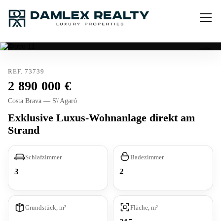
REF. 73739
2 890 000
Costa Brava — S\'Agaró
Exklusive Luxus-Wohnanlage direkt am
Strand
Schlafzimmer
Badezimmer
3
2
Grundstück, m²
Fläche, m²