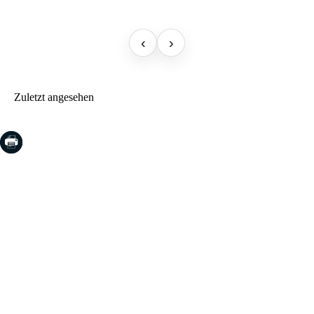
‹
›
Zuletzt angesehen
COSTA BRAVA (LA SELVA)
Blanes
Lloret de Mar
Tossa de Mar
Golf PGA Catalunya
COSTA BRAVA (BAIX EMPORDÀ)