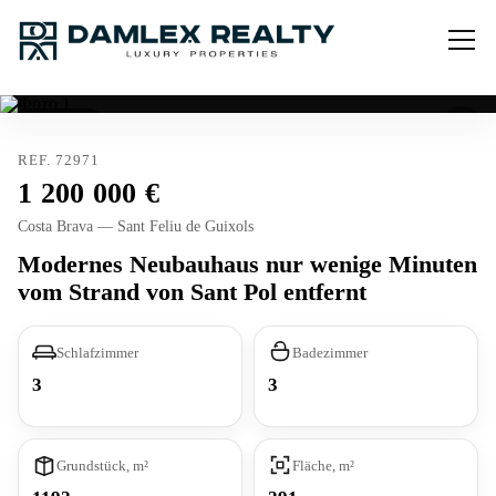
Reserviert
REF. 72971
1 200 000
Costa Brava — Sant Feliu de Guixols
Modernes Neubauhaus nur wenige Minuten
vom Strand von Sant Pol entfernt
Schlafzimmer
Badezimmer
3
3
Grundstück, m²
Fläche, m²