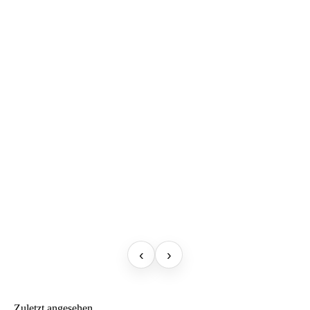
‹
›
Zuletzt angesehen