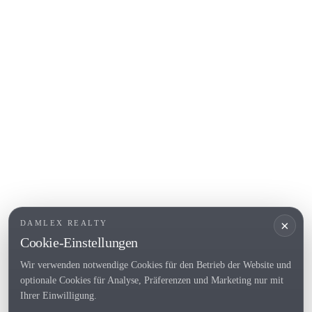
Begur
COSTA BRAVA (ALT EMPORDÀ)
L'Escala
Empuriabrava
Roses
BELIEBTE LINKS
Verkaufen
Standorte
Landhaus
Neubau
×
DAMLEX REALTY
Investitionsobjekte
Cookie-Einstellungen
Wir verwenden notwendige Cookies für den Betrieb der Website und
optionale Cookies für Analyse, Präferenzen und Marketing nur mit
Tel. (+34) 935 434 367
Ihrer Einwilligung.
Copyright 2000-2026 © Damlex Realty