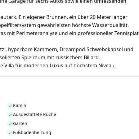
ine Garage für sechs Autos sowie einen umfassenden
eautark. Ein eigener Brunnen, ein über 20 Meter langer
elfiltersystem gewährleisten höchste Wasserqualität.
s mit Perimeteranalyse und ein professioneller Tennisplat
acuzzi, hyperbare Kammern, Dreampod-Schwebekapsel und
olierten Spielraum mit russischem Billard.
se Villa für modernen Luxus auf höchstem Niveau.
Kamin
Ausgestattete Küche
Garten
Fußbodenheizung