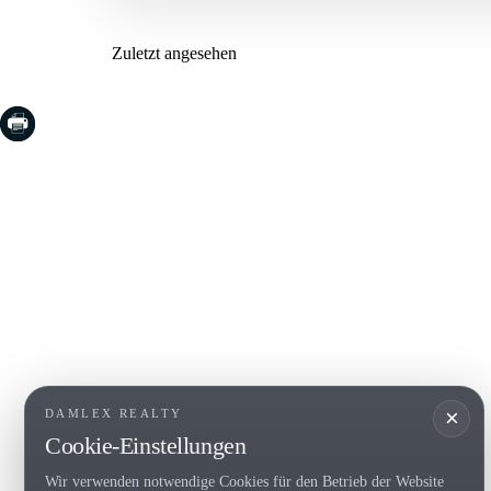
Zuletzt angesehen
COSTA BRAVA (LA SELVA)
COSTA
EMPO
Blanes
Santa Cr
Lloret de Mar
Sant Fel
Tossa de Mar
S'Agaro
Golf PGA Catalunya
Platja d
Calonge
Calella 
Begur
×
DAMLEX REALTY
Cookie-Einstellungen
Wir verwenden notwendige Cookies für den Betrieb der Website