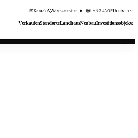
Kontakt
Deutsch
My watchlist
LANGUAGE
0
Verkaufen
Standorte
Landhaus
Neubau
Investitionsobjekte