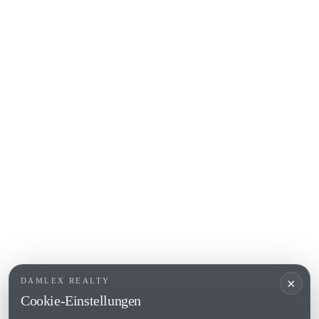
Platja d'Aro
Calonge
Calella de Palafrugell
Begur
COSTA BRAVA (ALT EMPORDÀ)
L'Escala
Empuriabrava
Roses
BELIEBTE LINKS
Verkaufen
Standorte
Landhaus
Neubau
×
DAMLEX REALTY
Investitionsobjekte
Cookie-Einstellungen