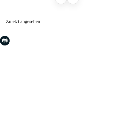
Zuletzt angesehen
COSTA BRAVA (LA SELVA)
Blanes
Lloret de Mar
Tossa de Mar
Golf PGA Catalunya
COSTA BRAVA (BAIX EMPORDÀ)
Santa Cristina d'Aro
Sant Feliu de Guíxols
S'Agaro