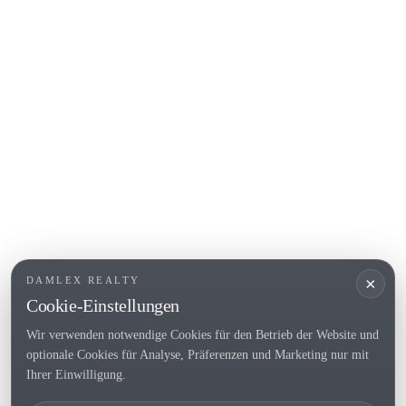
Begur
COSTA BRAVA (ALT EMPORDÀ)
L'Escala
Empuriabrava
Roses
BELIEBTE LINKS
Verkaufen
Standorte
Landhaus
Neubau
×
DAMLEX REALTY
Investitionsobjekte
Cookie-Einstellungen
Wir verwenden notwendige Cookies für den Betrieb der Website und
optionale Cookies für Analyse, Präferenzen und Marketing nur mit
Tel. (+34) 935 434 367
Ihrer Einwilligung.
Copyright 2000-2026 © Damlex Realty