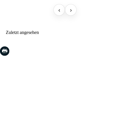
‹
›
Zuletzt angesehen
COSTA BRAVA (LA SELVA)
Blanes
Lloret de Mar
Tossa de Mar
Golf PGA Catalunya
COSTA BRAVA (BAIX EMPORDÀ)
Santa Cristina d'Aro