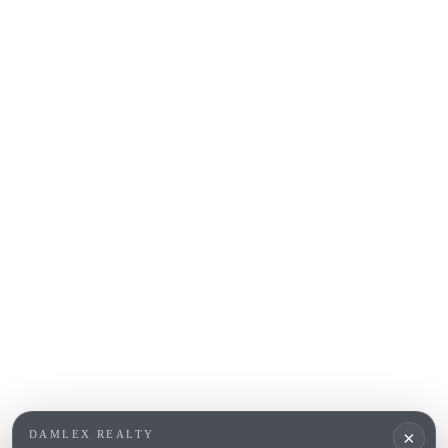
Sant Feliu de Guíxols
S'Agaro
Platja d'Aro
Calonge
Calella de Palafrugell
Begur
COSTA BRAVA (ALT EMPORDÀ)
L'Escala
Empuriabrava
Roses
BELIEBTE LINKS
Verkaufen
Standorte
Landhaus
Neubau
×
DAMLEX REALTY