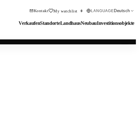
Kontakt
Deutsch
My watchlist
LANGUAGE
0
Verkaufen
Standorte
Landhaus
Neubau
Investitionsobjekte