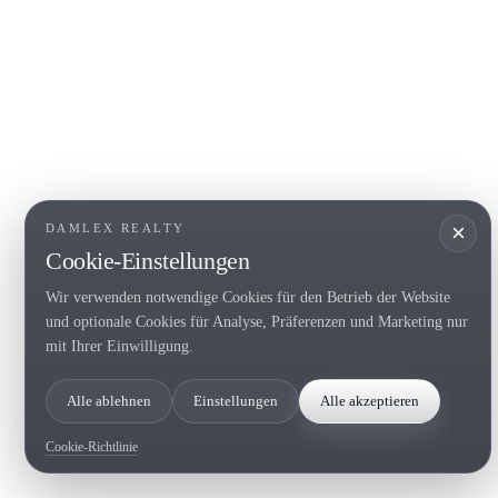
COSTA BRAVA (LA SELVA)
COSTA
EMPO
Blanes
Santa Cr
Lloret de Mar
Sant Fel
Tossa de Mar
S'Agaro
Golf PGA Catalunya
Platja d
Calonge
Calella 
Begur
×
DAMLEX REALTY
Cookie-Einstellungen
Wir verwenden notwendige Cookies für den Betrieb der Website
Tel. (+34) 935 434 367
und optionale Cookies für Analyse, Präferenzen und Marketing nur
Copyright 2000-2026 © Damlex Realty
mit Ihrer Einwilligung.
Privacy Policy
Cookie preferences
Alle ablehnen
Einstellungen
Alle akzeptieren
Cookie-Richtlinie